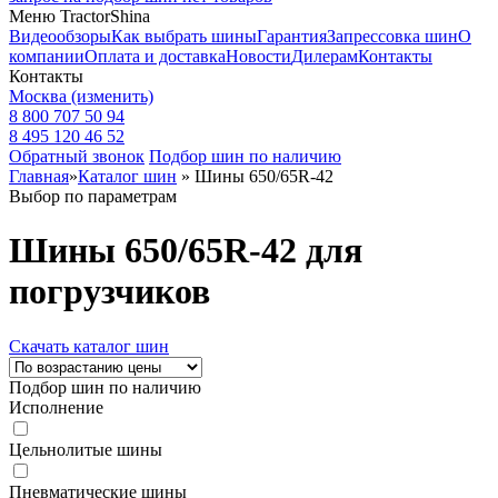
Меню TractorShina
Видеообзоры
Как выбрать шины
Гарантия
Запрессовка шин
О
компании
Оплата и доставка
Новости
Дилерам
Контакты
Контакты
Москва
(изменить)
8 800 707 50 94
8 495 120 46 52
Обратный звонок
Подбор шин по наличию
Главная
»
Каталог шин
»
Шины 650/65R-42
Выбор по параметрам
Шины 650/65R-42 для
погрузчиков
Скачать каталог шин
Подбор шин по наличию
Исполнение
Цельнолитые шины
Пневматические шины