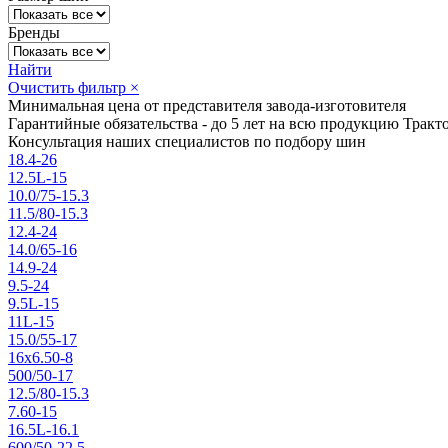
Бренды
Найти
Очистить фильтр
×
Минимальная цена от представителя завода-изготовителя
Гарантийные обязательства - до 5 лет на всю продукцию Трак
Консультация наших специалистов по подбору шин
18.4-26
12.5L-15
10.0/75-15.3
11.5/80-15.3
12.4-24
14.0/65-16
14.9-24
9.5-24
9.5L-15
11L-15
15.0/55-17
16x6.50-8
500/50-17
12.5/80-15.3
7.60-15
16.5L-16.1
600/50-22.5