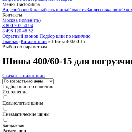
Меню TractorShina
Видеообзоры
Как выбрать шины
Гарантия
Запрессовка шин
О ко
Контакты
Москва
(изменить)
8 800 707 50 94
8 495 120 46 52
Обратный звонок
Подбор шин по наличию
Главная
»
Каталог шин
»
Шины 400/60-15
Выбор по параметрам
Шины 400/60-15 для погрузчи
Скачать каталог шин
Подбор шин по наличию
Исполнение
Цельнолитые шины
Пневматические шины
Бандажная
Размер шин