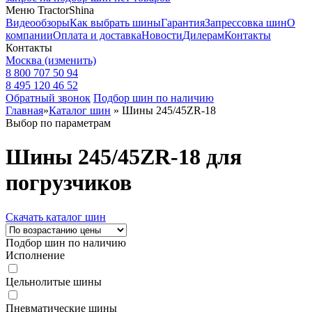
Меню TractorShina
Видеообзоры
Как выбрать шины
Гарантия
Запрессовка шин
О
компании
Оплата и доставка
Новости
Дилерам
Контакты
Контакты
Москва
(изменить)
8 800 707 50 94
8 495 120 46 52
Обратный звонок
Подбор шин по наличию
Главная
»
Каталог шин
»
Шины 245/45ZR-18
Выбор по параметрам
Шины 245/45ZR-18 для
погрузчиков
Скачать каталог шин
Подбор шин по наличию
Исполнение
Цельнолитые шины
Пневматические шины