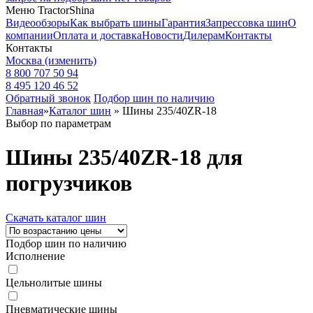
Меню TractorShina
Видеообзоры
Как выбрать шины
Гарантия
Запрессовка шин
О
компании
Оплата и доставка
Новости
Дилерам
Контакты
Контакты
Москва
(изменить)
8 800 707 50 94
8 495 120 46 52
Обратный звонок
Подбор шин по наличию
Главная
»
Каталог шин
»
Шины 235/40ZR-18
Выбор по параметрам
Шины 235/40ZR-18 для
погрузчиков
Скачать каталог шин
Подбор шин по наличию
Исполнение
Цельнолитые шины
Пневматические шины