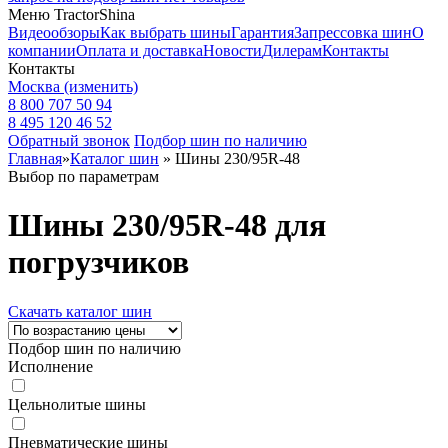
Меню TractorShina
Видеообзоры
Как выбрать шины
Гарантия
Запрессовка шин
О
компании
Оплата и доставка
Новости
Дилерам
Контакты
Контакты
Москва
(изменить)
8 800 707 50 94
8 495 120 46 52
Обратный звонок
Подбор шин по наличию
Главная
»
Каталог шин
»
Шины 230/95R-48
Выбор по параметрам
Шины 230/95R-48 для
погрузчиков
Скачать каталог шин
Подбор шин по наличию
Исполнение
Цельнолитые шины
Пневматические шины