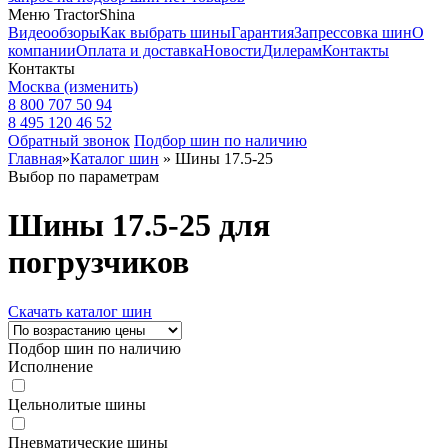
Меню TractorShina
Видеообзоры
Как выбрать шины
Гарантия
Запрессовка шин
О
компании
Оплата и доставка
Новости
Дилерам
Контакты
Контакты
Москва
(изменить)
8 800 707 50 94
8 495 120 46 52
Обратный звонок
Подбор шин по наличию
Главная
»
Каталог шин
»
Шины 17.5-25
Выбор по параметрам
Шины 17.5-25 для
погрузчиков
Скачать каталог шин
Подбор шин по наличию
Исполнение
Цельнолитые шины
Пневматические шины