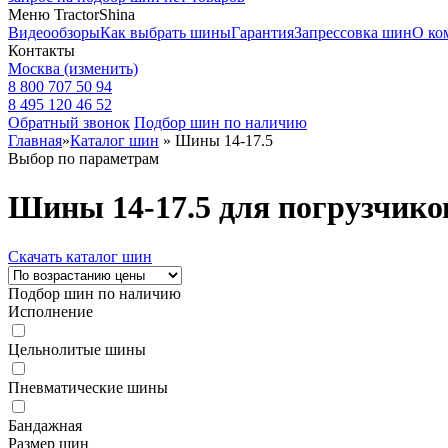
Меню TractorShina
Видеообзоры
Как выбрать шины
Гарантия
Запрессовка шин
О ко
Контакты
Москва
(изменить)
8 800 707 50 94
8 495 120 46 52
Обратный звонок
Подбор шин по наличию
Главная
»
Каталог шин
»
Шины 14-17.5
Выбор по параметрам
Шины 14-17.5 для погрузчико
Скачать каталог шин
Подбор шин по наличию
Исполнение
Цельнолитые шины
Пневматические шины
Бандажная
Размер шин