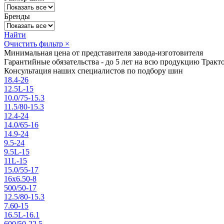
Бренды
Найти
Очистить фильтр
×
Минимальная цена от представителя завода-изготовителя
Гарантийные обязательства - до 5 лет на всю продукцию Трак
Консультация наших специалистов по подбору шин
18.4-26
12.5L-15
10.0/75-15.3
11.5/80-15.3
12.4-24
14.0/65-16
14.9-24
9.5-24
9.5L-15
11L-15
15.0/55-17
16x6.50-8
500/50-17
12.5/80-15.3
7.60-15
16.5L-16.1
600/50-22.5