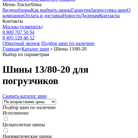
Меню TractorShina
Видеообзоры
Как выбрать шины
Гарантия
Запрессовка шин
О
компании
Оплата и доставка
Новости
Дилерам
Контакты
Контакты
Москва
(изменить)
8 800 707 50 94
8 495 120 46 52
Обратный звонок
Подбор шин по наличию
Главная
»
Каталог шин
»
Шины 13/80-20
Выбор по параметрам
Шины 13/80-20 для
погрузчиков
Скачать каталог шин
Подбор шин по наличию
Исполнение
Цельнолитые шины
Пневматические шины